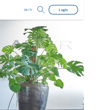
Login
De
/
Fr