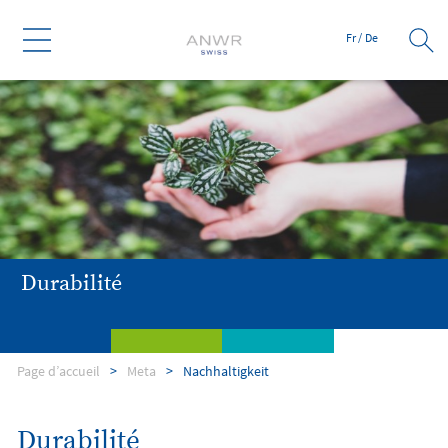
Fr
/
De
Durabilité
Page d’accueil
Meta
Nachhaltigkeit
Services
Branches
Entreprise
Durabilité