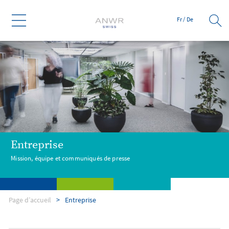
Fr
/
De
Entreprise
Mission, équipe et communiqués de presse
Page d’accueil
Entreprise
Services
Branches
Entreprise