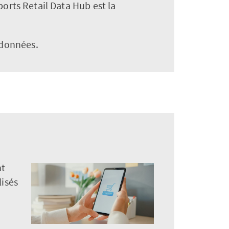
orts Retail Data Hub est la
 données.
nt
isés
.