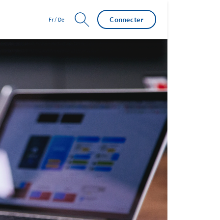
Connecter
Fr
/
De