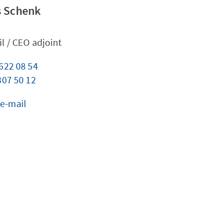
s Schenk
l / CEO adjoint
622 08 54
307 50 12
 e-mail