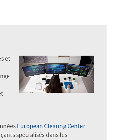
s et
ange
et
données
European Clearing Center
ants spécialisés dans les