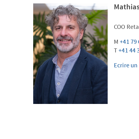
Mathia
COO Retai
M
+41 79 
T
+41 44 
Ecrire un