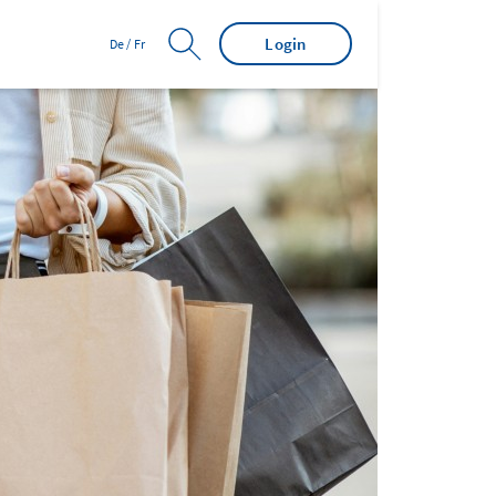
Login
De
/
Fr