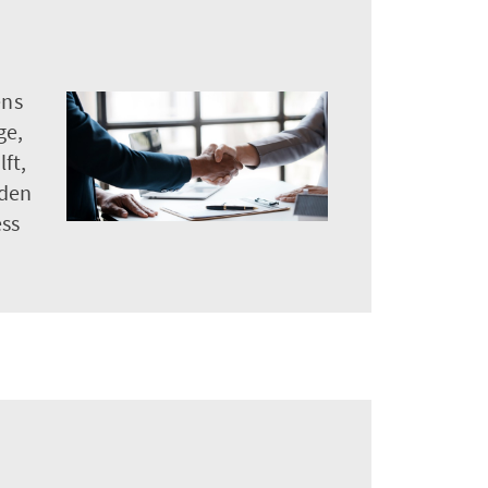
ens
ge,
ft,
rden
ess