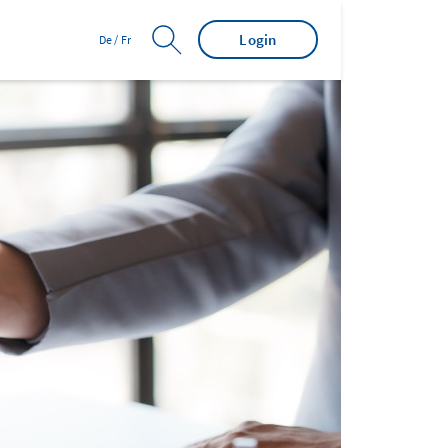
Login
De
/
Fr