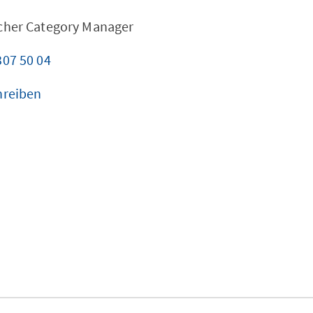
scher Category Manager
307 50 04
hreiben