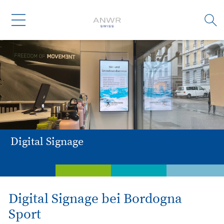
Digital Signage
Dienstleistungen
Weiterbildung
Branchen
Untern
Digital Signage bei Bordogna
Sport
Digital Signage