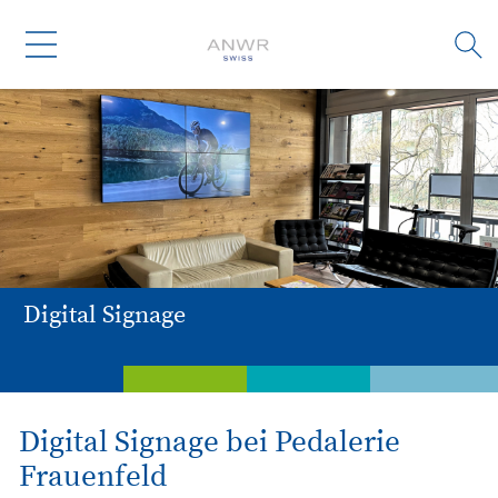
Digital Signage
Dienstleistungen
Weiterbildung
Branchen
Untern
Digital Signage bei Pedalerie
Frauenfeld
Digital Signage