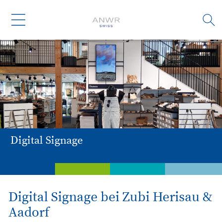
Digital Signage
Dienstleistungen
Weiterbildung
Branchen
Untern
Digital Signage bei Zubi Herisau &
Aadorf
Digital Signage