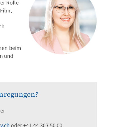
ser Rolle
Film,
ch
hmen beim
en und
Anregungen?
ter
y.ch
oder +41 44 307 50 00